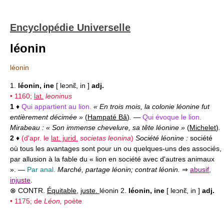
Encyclopédie Universelle
léonin
léonin
1.
léonin, ine
[ leɔnɛ̃, in ]
adj.
• 1160;
lat.
leoninus
1
♦
Qui appartient au lion.
« En trois mois, la colonie léonine fut
entièrement décimée »
(
Hampaté Bâ
)
.
—
Qui évoque le lion.
Mirabeau : « Son immense chevelure, sa tête léonine »
(
Michelet
)
.
2
♦
(d'apr. le
lat. jurid.
societas leonina
)
Société léonine :
société
où tous les avantages sont pour un ou quelques-uns des associés,
par allusion à la fable du « lion en société avec d'autres animaux
». —
Par anal.
Marché, partage léonin; contrat léonin.
⇒
abusif
,
injuste
.
⊗ CONTR.
Équitable
,
juste.
léonin 2.
léonin, ine
[ leɔnɛ̃, in ]
adj.
• 1175; de
Léon,
poète