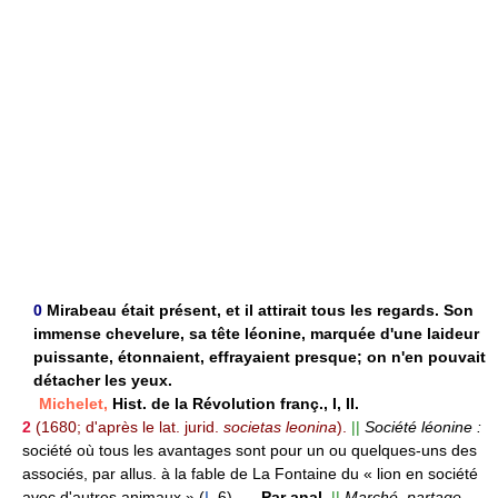
0
Mirabeau était présent, et il attirait tous les regards. Son
immense chevelure, sa tête léonine, marquée d'une laideur
puissante, étonnaient, effrayaient presque; on n'en pouvait
détacher les yeux.
Michelet,
Hist. de la Révolution franç., I, II.
2
(1680; d'après le lat. jurid.
societas leonina
).
||
Société léonine :
société où tous les avantages sont pour un ou quelques-uns des
associés, par allus. à la fable de La Fontaine du « lion en société
avec d'autres animaux » (
I
, 6).
—
Par anal.
||
Marché, partage