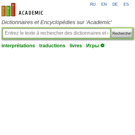
RU
EN
DE
ES
fr-academic.com
Dictionnaires et Encyclopédies sur 'Academic'
Recherche!
interprétations
traductions
livres
Игры ⚽