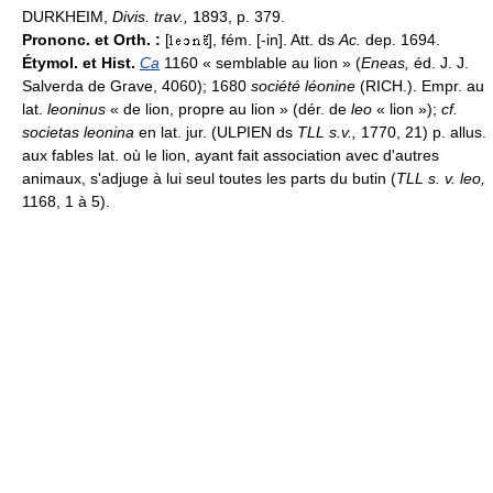
DURKHEIM,
Divis. trav.,
1893, p. 379.
Prononc. et Orth. :
[
], fém. [-in]. Att. ds
Ac.
dep. 1694.
Étymol. et Hist.
Ca
1160 « semblable au lion » (
Eneas,
éd. J. J.
Salverda de Grave, 4060); 1680
société léonine
(RICH.). Empr. au
lat.
leoninus
« de lion, propre au lion » (dér. de
leo
« lion »);
cf.
societas leonina
en lat. jur. (ULPIEN ds
TLL s.v.,
1770, 21) p. allus.
aux fables lat. où le lion, ayant fait association avec d'autres
animaux, s'adjuge à lui seul toutes les parts du butin (
TLL s. v. leo,
1168, 1 à 5).