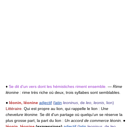
♦
Se dit d'un vers dont les hémistiches riment ensemble.
—
Rime
léonine :
rime très riche où deux, trois syllabes sont semblables.
●
léonin, léonine
adjectif
(
latin
leoninus
, de
leo
,
leonis
, lion)
Littéraire.
Qui est propre au lion, qui rappelle le lion :
Une
chevelure léonine.
Se dit d'un partage où quelqu'un se réserve la
plus grosse part, la part du lion :
Un accord de commerce léonin.
●
léonin, léonine
(expressions)
adjectif
(
latin
leoninus
, de
leo
,