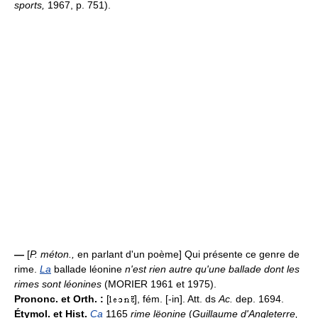
sports,
1967, p. 751).
—
[
P. méton.,
en parlant d'un poème] Qui présente ce genre de
rime.
La
ballade léonine
n'est rien autre qu'une ballade dont les
rimes sont léonines
(MORIER 1961 et 1975).
Prononc. et Orth. :
[
], fém. [-in]. Att. ds
Ac.
dep. 1694.
Étymol. et Hist.
Ca
1165
rime lëonine
(
Guillaume d'Angleterre,