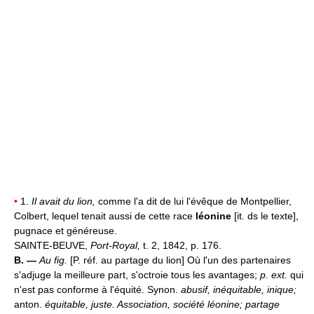
•
1.
Il avait du lion,
comme l'a dit de lui l'évêque de Montpellier,
Colbert, lequel tenait aussi de cette race
léonine
[it. ds le texte],
pugnace et généreuse.
SAINTE-BEUVE,
Port-Royal,
t. 2, 1842, p. 176.
B. —
Au fig.
[P. réf. au partage du lion] Où l'un des partenaires
s'adjuge la meilleure part, s'octroie tous les avantages;
p. ext.
qui
n'est pas conforme à l'équité. Synon.
abusif, inéquitable, inique;
anton.
équitable, juste.
Association, société léonine; partage