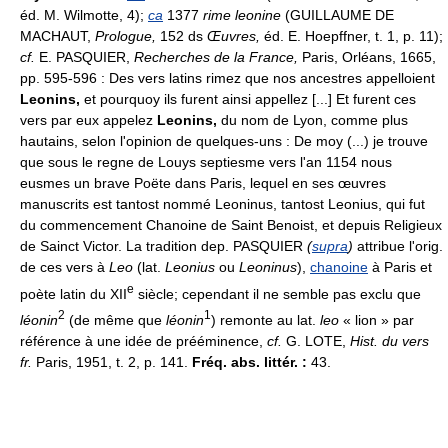
éd. M. Wilmotte, 4);
ca
1377
rime leonine
(GUILLAUME DE
MACHAUT,
Prologue,
152 ds
Œuvres,
éd. E. Hoepffner, t. 1, p. 11);
cf.
E. PASQUIER,
Recherches de la France,
Paris, Orléans, 1665,
pp. 595-596 : Des vers latins rimez que nos ancestres appelloient
Leonins,
et pourquoy ils furent ainsi appellez [...] Et furent ces
vers par eux appelez
Leonins,
du nom de Lyon, comme plus
hautains, selon l'opinion de quelques-uns : De moy (...) je trouve
que sous le regne de Louys septiesme vers l'an 1154 nous
eusmes un brave Poëte dans Paris, lequel en ses œuvres
manuscrits est tantost nommé Leoninus, tantost Leonius, qui fut
du commencement Chanoine de Saint Benoist, et depuis Religieux
de Sainct Victor. La tradition dep. PASQUIER
(
supra
)
attribue l'orig.
de ces vers à
Leo
(lat.
Leonius
ou
Leoninus
),
chanoine
à Paris et
e
poète latin du XII
siècle; cependant il ne semble pas exclu que
2
1
léonin
(de même que
léonin
) remonte au lat.
leo
« lion » par
référence à une idée de prééminence,
cf.
G. LOTE,
Hist. du vers
fr.
Paris, 1951, t. 2, p. 141.
Fréq. abs. littér. :
43.