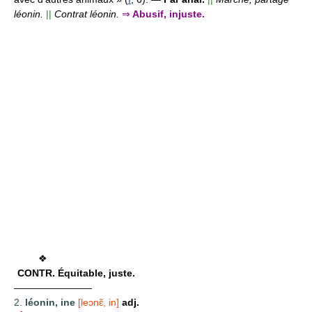
léonin.
||
Contrat léonin.
⇒
Abusif, injuste.
❖
CONTR.
Équitable, juste.
————————
2.
léonin, ine
[leɔnɛ̃, in]
adj.