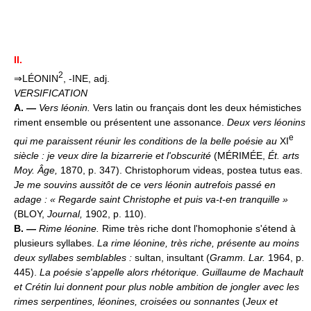
II.
2
⇒LÉONIN
, -INE, adj.
VERSIFICATION
A. —
Vers léonin.
Vers latin ou français dont les deux hémistiches
riment ensemble ou présentent une assonance.
Deux vers léonins
e
qui me paraissent réunir les conditions de la belle poésie au
XI
siècle : je veux dire la bizarrerie et l'obscurité
(MÉRIMÉE,
Ét. arts
Moy. Âge,
1870, p. 347). Christophorum videas, postea tutus eas.
Je me souvins aussitôt de ce vers léonin autrefois passé en
adage : « Regarde saint Christophe et puis va-t-en tranquille »
(BLOY,
Journal,
1902, p. 110).
B. —
Rime léonine.
Rime très riche dont l'homophonie s'étend à
plusieurs syllabes.
La rime léonine, très riche, présente au moins
deux syllabes semblables :
sultan, insultant (
Gramm. Lar.
1964, p.
445).
La poésie s'appelle alors rhétorique. Guillaume de Machault
et Crétin lui donnent pour plus noble ambition de jongler avec les
rimes serpentines, léonines, croisées ou sonnantes
(
Jeux et