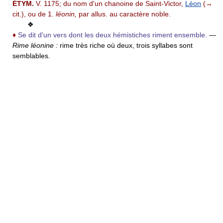
ÉTYM.
V. 1175; du nom d'un chanoine de Saint-Victor,
Léon
(→
cit.), ou de
1.
léonin,
par allus. au caractère noble.
❖
♦
Se dit d'un vers dont les deux hémistiches riment ensemble.
—
Rime léonine :
rime très riche où deux, trois syllabes sont
semblables.