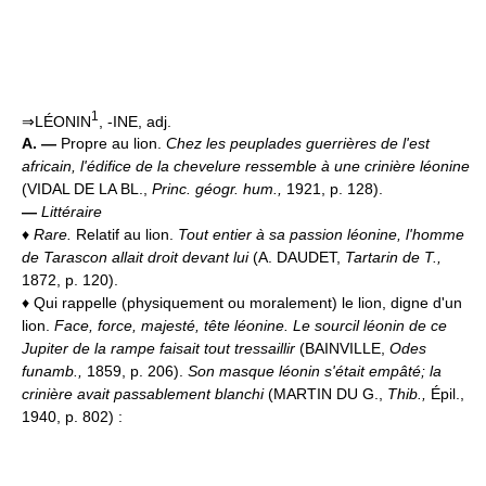
1
⇒LÉONIN
, -INE, adj.
A. —
Propre au lion.
Chez les peuplades guerrières de l'est
africain, l'édifice de la chevelure ressemble à une crinière léonine
(VIDAL DE LA BL.,
Princ. géogr. hum.,
1921, p. 128).
—
Littéraire
♦
Rare.
Relatif au lion.
Tout entier à sa passion léonine, l'homme
de Tarascon allait droit devant lui
(A. DAUDET,
Tartarin de T.,
1872, p. 120).
♦ Qui rappelle (physiquement ou moralement) le lion, digne d'un
lion.
Face, force, majesté, tête léonine.
Le sourcil léonin de ce
Jupiter de la rampe faisait tout tressaillir
(BAINVILLE,
Odes
funamb.,
1859, p. 206).
Son masque léonin s'était empâté; la
crinière avait passablement blanchi
(MARTIN DU G.,
Thib.,
Épil.,
1940, p. 802) :