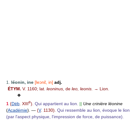
1.
léonin, ine
[leɔnɛ̃, in]
adj.
ÉTYM.
V. 1160; lat.
leoninus,
de
leo, leonis.
→ Lion.
❖
e
1
(
Déb
. XIII
).
Qui appartient au lion.
||
Une crinière léonine
(
Académie
).
—
(
V
. 1130).
Qui ressemble au lion, évoque le lion
(par l'aspect physique, l'impression de force, de puissance).