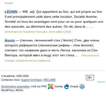
Român
LÉONIN
— INE. adj. Qui appartient au lion, qui est propre au lion.
Il est principalement usité dans cette locution, Société léonine,
Société où tous les avantages sont pour un ou pour quelques uns
des associés, au détriment des autres. On dit, dans le… …
Dictionnaire de l'Academie Francaise, 7eme edition (1835)
léonin
— (леонин, леонинский стих | léonin) Стих, два члена
которого рифмуются (леонинская рифма – rime léonine);
считают, что название дано в честь Леона, каноника из Сен
Виктора, который ввел в моду этот тип стиха …
Пятиязычный
словарь лингвистических терминов
© Academic, 2000-2026
18+
Contactez-nous:
Support technique
,
RÉCLAME
Dictionnaires exportation
, créé sur PHP,
Joomla,
Drupal,
WordPress, MODx.