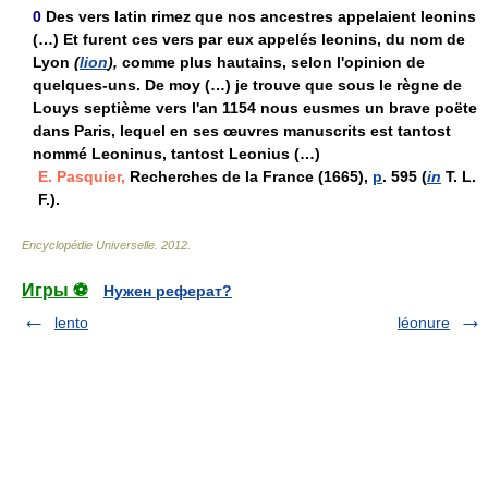
0
Des vers latin rimez que nos ancestres appelaient leonins
(…) Et furent ces vers par eux appelés leonins, du nom de
Lyon
(
lion
),
comme plus hautains, selon l'opinion de
quelques-uns. De moy (…) je trouve que sous le règne de
Louys septième vers l'an 1154 nous eusmes un brave poëte
dans Paris, lequel en ses œuvres manuscrits est tantost
nommé Leoninus, tantost Leonius (…)
E. Pasquier,
Recherches de la France (1665),
p
. 595 (
in
T. L.
F.).
Encyclopédie Universelle
.
2012
.
Игры ⚽
Нужен реферат?
lento
léonure