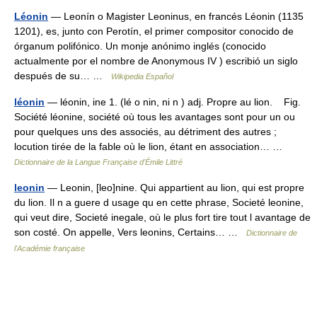
Léonin
— Leonín o Magister Leoninus, en francés Léonin (1135
1201), es, junto con Perotín, el primer compositor conocido de
órganum polifónico. Un monje anónimo inglés (conocido
actualmente por el nombre de Anonymous IV ) escribió un siglo
después de su… …
Wikipedia Español
léonin
— léonin, ine 1. (lé o nin, ni n ) adj. Propre au lion. Fig.
Société léonine, société où tous les avantages sont pour un ou
pour quelques uns des associés, au détriment des autres ;
locution tirée de la fable où le lion, étant en association… …
Dictionnaire de la Langue Française d'Émile Littré
leonin
— Leonin, [leo]nine. Qui appartient au lion, qui est propre
du lion. Il n a guere d usage qu en cette phrase, Societé leonine,
qui veut dire, Societé inegale, où le plus fort tire tout l avantage de
son costé. On appelle, Vers leonins, Certains… …
Dictionnaire de
l'Académie française