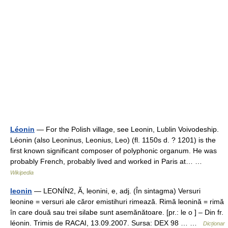
Léonin
— For the Polish village, see Leonin, Lublin Voivodeship.
Léonin (also Leoninus, Leonius, Leo) (fl. 1150s d. ? 1201) is the
first known significant composer of polyphonic organum. He was
probably French, probably lived and worked in Paris at… …
Wikipedia
leonin
— LEONÍN2, Ă, leonini, e, adj. (În sintagma) Versuri
leonine = versuri ale căror emistihuri rimează. Rimă leonină = rimă
în care două sau trei silabe sunt asemănătoare. [pr.: le o ] – Din fr.
léonin. Trimis de RACAI, 13.09.2007. Sursa: DEX 98 … …
Dicționar