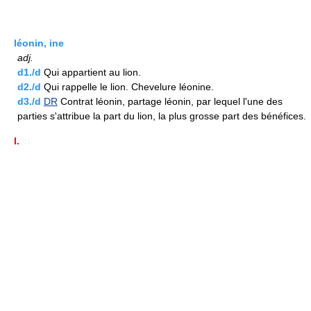
léonin, ine
adj.
d1./d
Qui appartient au lion.
d2./d
Qui rappelle le lion. Chevelure léonine.
d3./d
DR
Contrat léonin, partage léonin, par lequel l'une des
parties s'attribue la part du lion, la plus grosse part des bénéfices.
I.